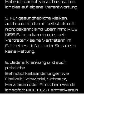
Habe ich darauf verzichtet, so tue 
ich dies auf eigene Verantwortung.
5. Für gesundheitliche Risiken, 
auch solche, die mir selbst aktuell 
nicht bekannt sind, übernimmt RIDE 
KISS Fahrradverein oder sein 
Vertreter / seine Vertreterin im 
Falle eines Unfalls oder Schadens 
keine Haftung.
6. Jede Erkrankung und auch 
plötzliche 
Befindlichkeitsänderungen wie 
Übelkeit, Schwindel, Schmerz, 
Herzrasen oder Ähnlichem werde 
ich sofort RIDE KISS Fahrradverein 
oder seinem Vertreter / seiner 
Vertreterin mitteilen und 
gegebenenfalls das Rennen 
abbrechen.