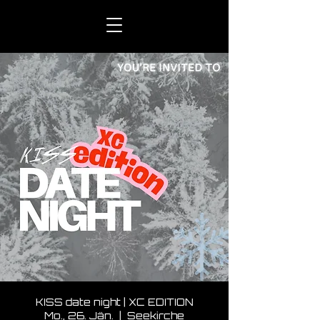
KISS date night | XC EDITION
Mo., 26. Jän.
  |  
Seekirche