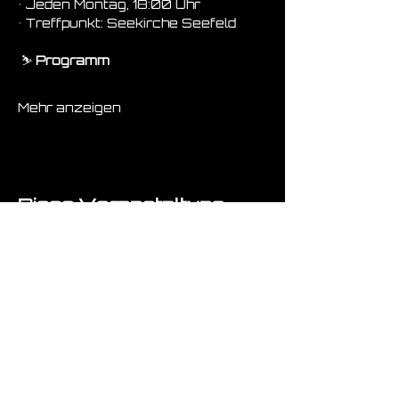
• Jeden Montag, 18:00 Uhr
• Treffpunkt: Seekirche Seefeld
 ⛷️ 
Programm
Mehr anzeigen
Diese Veranstaltung
teilen
Fragen ? :-)