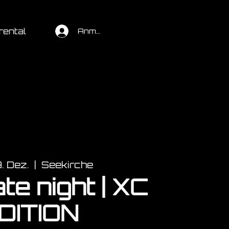
rental
Anmelden
9. Dez.
  |  
Seekirche
te night | XC
DITION