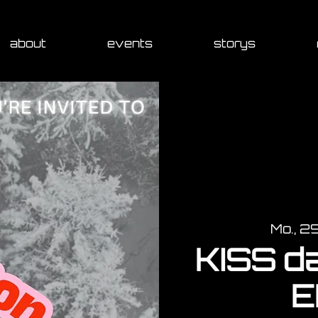
about
events
storys
Mo., 2
KISS da
E