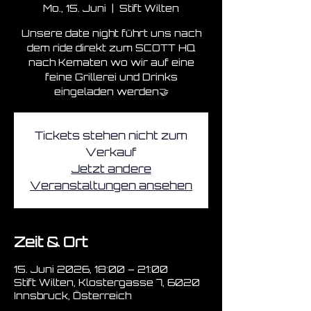
Mo., 15. Juni
  |  
Stift Wilten
Unsere date night führt uns nach
dem ride direkt zum SCOTT HQ
nach Kematen wo wir auf eine
feine Grillerei und Drinks
eingeladen werden🤝
Tickets stehen nicht zum
Verkauf
Jetzt andere
Veranstaltungen ansehen
Zeit & Ort
15. Juni 2026, 18:00 – 21:00
Stift Wilten, Klostergasse 7, 6020
Innsbruck, Österreich