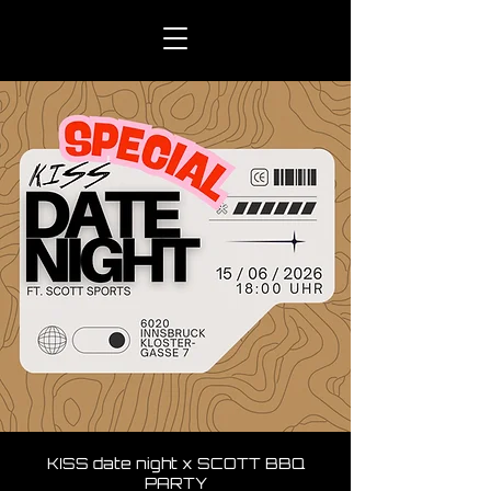
KISS date night x SCOTT BBQ
PARTY