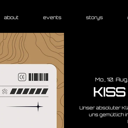
about
events
storys
Mo., 10. Aug
KISS 
Unser absoluter Kla
uns gemütlich i