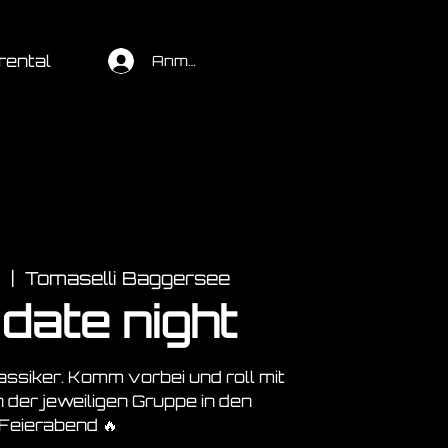
rental
Anmelden
.
  |  
Tomaselli Baggersee
date night
ssiker. Komm vorbei und roll mit
n der jeweiligen Gruppe in den
Feierabend 🔥