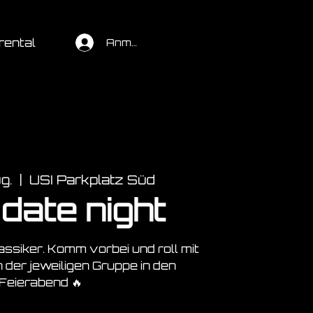
rental
Anmelden
g.
  |  
USI Parkplatz Süd
date night
ssiker. Komm vorbei und roll mit
n der jeweiligen Gruppe in den
Feierabend 🔥