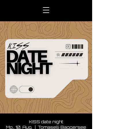
KISS date night
Mo., 10. Aug.
  |  
Tomaselli Baggersee