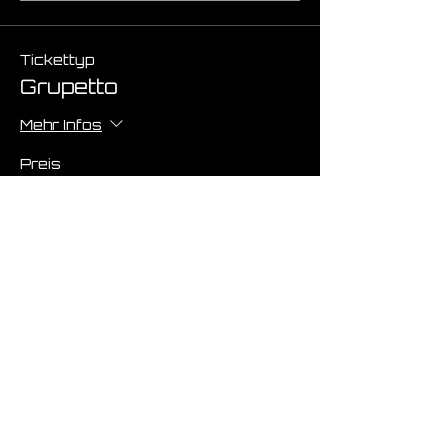
Tickettyp
Grupetto
Mehr Infos
Preis
€ 0,00
Anzahl
Gesamt
€ 0,00
Zur Kasse