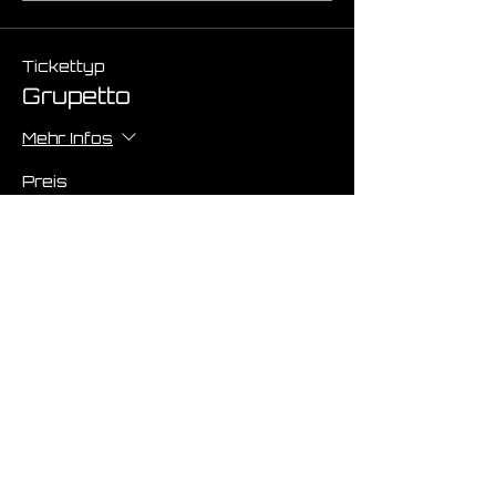
Tickettyp
Grupetto
Mehr Infos
Preis
€ 0,00
Anzahl
Gesamt
€ 0,00
Zur Kasse