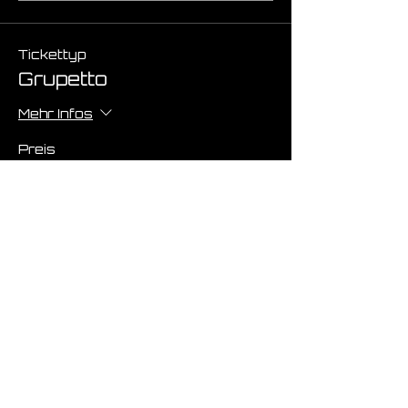
Tickettyp
Grupetto
Mehr Infos
Preis
€ 0,00
Anzahl
Gesamt
€ 0,00
Zur Kasse