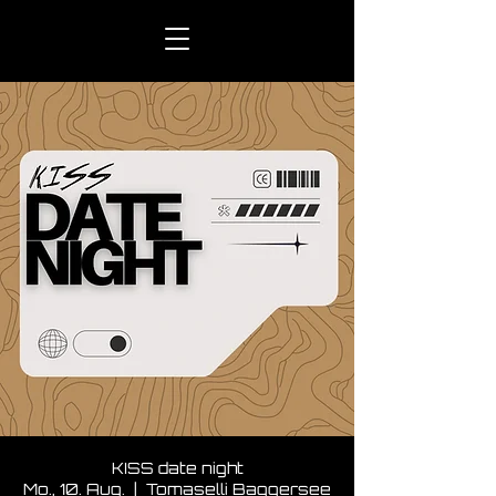
KISS date night
Mo., 10. Aug.
  |  
Tomaselli Baggersee