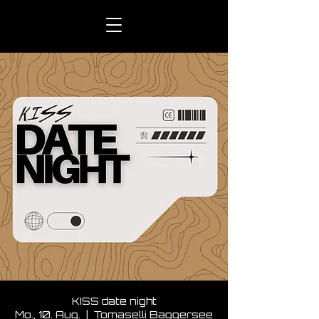
KISS date night
Mo., 10. Aug.
  |  
Tomaselli Baggersee