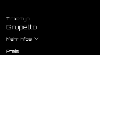
Tickettyp
Grupetto
Mehr Infos
Preis
€ 0,00
Anzahl
Gesamt
€ 0,00
Zur Kasse