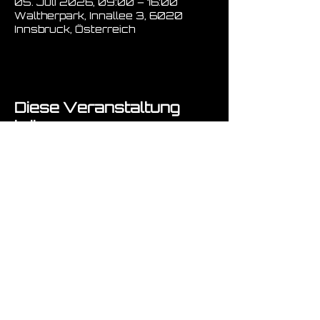
05. Juli 2026, 09:00 – 16:00
Waltherpark, Innallee 3, 6020
Innsbruck, Österreich
Diese Veranstaltung
teilen
Fragen ? :-)
Absenden!