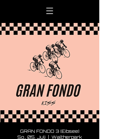
GRAN FONDO 3 [Eibsee]
So., 05. Juli
  |  
Waltherpark