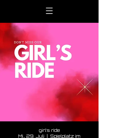
girl‘s ride
Mi., 29. Juli
  |  
Spielplatz im