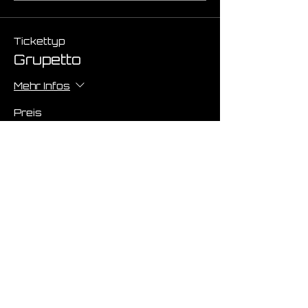
Tickettyp
Grupetto
Mehr Infos
Preis
€ 0,00
Anzahl
Gesamt
€ 0,00
Zur Kasse