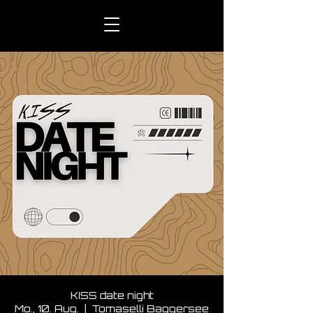
KISS date night
Mo., 10. Aug.
  |  
Tomaselli Baggersee